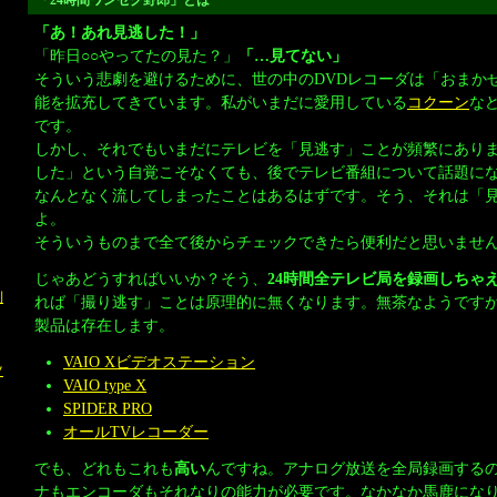
「24時間ワンセグ野郎」とは
「あ！あれ見逃した！」
「昨日○○やってたの見た？」
「…見てない」
そういう悲劇を避けるために、世の中のDVDレコーダは「おまか
能を拡充してきています。私がいまだに愛用している
コクーン
な
です。
しかし、それでもいまだにテレビを「見逃す」ことが頻繁にあり
した」という自覚こそなくても、後でテレビ番組について話題に
なんとなく流してしまったことはあるはずです。そう、それは「
よ。
そういうものまで全て後からチェックできたら便利だと思いませ
じゃあどうすればいいか？そう、
24時間全テレビ局を録画しちゃ
利
れば「撮り逃す」ことは原理的に無くなります。無茶なようです
製品は存在します。
VAIO Xビデオステーション
ツ
VAIO type X
SPIDER PRO
オールTVレコーダー
でも、どれもこれも
高い
んですね。アナログ放送を全局録画するの
ナもエンコーダもそれなりの能力が必要です。なかなか馬鹿にな