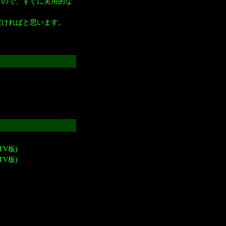
すので、すぐに実用的な
だければと思います。
TV板)
TV板)