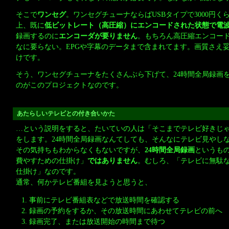
そこで
ワンセグ
。ワンセグチューナならばUSBタイプで3000円
上、既に
低ビットレート（高圧縮）にエンコードされた状態で電
録画するのに
エンコーダが要りません
。もちろん高圧縮エンコード
なに要らない。EPGや字幕のデータまで含まれてます。画質さえ
けです。
そう、ワンセグチューナをたくさんぶら下げて、24時間全局録画
のがこのプロジェクトなのです。
あたらしいテレビとの付き合いかた
…という説明をすると、たいていの人は「そこまでテレビ好きじ
をします。24時間全局録画なんてしても、そんなにテレビ見やし
その気持ちもわからなくもないですが、
24時間全局録画
というも
費やすための仕掛け」
ではありません
。むしろ、「テレビに無駄
仕掛け」なのです。
通常、何かテレビ番組を見ようと思うと、
事前にテレビ番組表などで放送時間を確認する
録画の予約をするか、その放送時間にあわせてテレビの前へ
録画完了、または放送開始の時間まで待つ