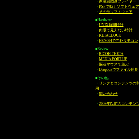
・
家電風動画プレイヤー
・
PSPで動くソフトウェア
・
その他ソフトウェア
■Hardware
・
UNIX時間時計
・
肉眼で見えない時計
・
KETACLOCK
・
H8/3664で赤外リモコン
■Review
・
RICOH THETA
・
MEDIA PORT UP
・
脳波マウスで遊ぶ
・
Dropboxでファイル同期
■その他
・
リンクとコンテンツの
用
・
問い合わせ
・
2003年以前のコンテン