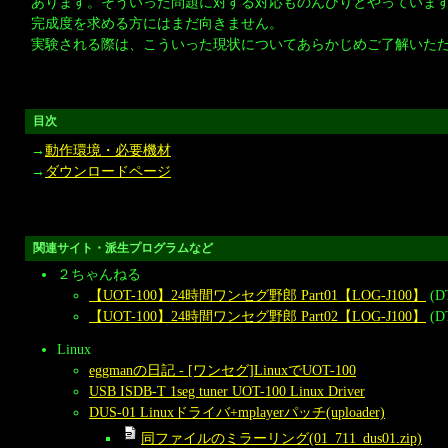
あります。そういった問題に対する対応ものんびりとやっていま
完成度を求める方にはまだ向きません。
実験される際は、こういった現状についてあらかじめご了解いた
目次
→
動作環境・必要機材
→
ダウンロードページ
関連サイト・派生プログラムなど
２ちゃんねる
【UOT-100】24時間ワンセグ野郎 Part01【LOG-J100】
(D
【UOT-100】24時間ワンセグ野郎 Part02【LOG-J100】
(D
Linux
eggmanの日記 - [ワンセグ]LinuxでUOT-100
USB ISDB-T 1seg tuner UOT-100 Linux Driver
DUS-01 Linuxドライバ+mplayerパッチ(uploader)
同ファイルのミラーリング(01_711_dus01.zip)