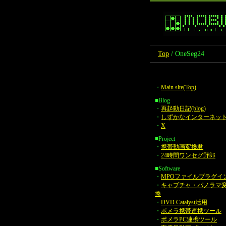
Top
/ OneSeg24
・
Main site(Top)
■Blog
・
再起動日記(blog)
・
しずかなインターネッ
・
X
■Project
・
携帯動画変換君
・
24時間ワンセグ野郎
■Software
・
MPOファイルプラグイ
・
キャプチャ・パノラマ
換
・
DVD Catalyst活用
・
ポメラ携帯連携ツール
・
ポメラPC連携ツール