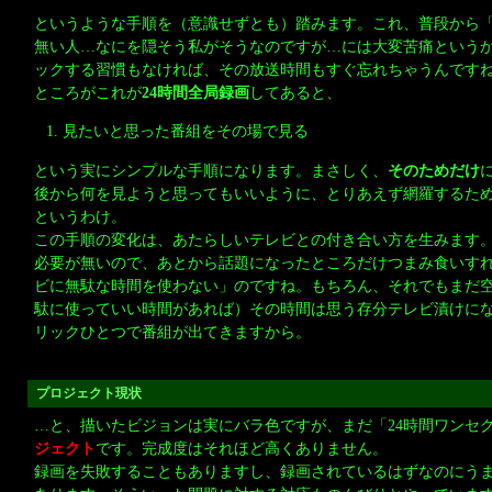
というような手順を（意識せずとも）踏みます。これ、普段から
無い人…なにを隠そう私がそうなのですが…には大変苦痛という
ックする習慣もなければ、その放送時間もすぐ忘れちゃうんです
ところがこれが
24時間全局録画
してあると、
見たいと思った番組をその場で見る
という実にシンプルな手順になります。まさしく、
そのためだけ
後から何を見ようと思ってもいいように、とりあえず網羅するた
というわけ。
この手順の変化は、あたらしいテレビとの付き合い方を生みます
必要が無いので、あとから話題になったところだけつまみ食いす
ビに無駄な時間を使わない」のですね。もちろん、それでもまだ
駄に使っていい時間があれば）その時間は思う存分テレビ漬けに
リックひとつで番組が出てきますから。
プロジェクト現状
…と、描いたビジョンは実にバラ色ですが、まだ「24時間ワンセ
ジェクト
です。完成度はそれほど高くありません。
録画を失敗することもありますし、録画されているはずなのにう