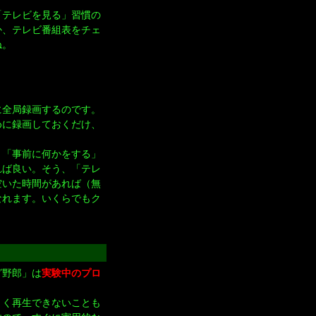
「テレビを見る」習慣の
か、テレビ番組表をチェ
ね。
に全局録画するのです。
めに録画しておくだけ、
。「事前に何かをする」
れば良い。そう、「テレ
空いた時間があれば（無
なれます。いくらでもク
グ野郎」は
実験中のプロ
まく再生できないことも