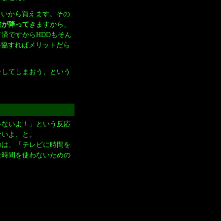
くらいから買えます。その
波が降って
きますから、
済ですからHDDもそん
妥協すればメリットだら
をしてしまおう、という
ゃないよ！」という反応
ないよ、と。
のは、「テレビに時間を
な時間を使わないための